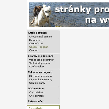
Katalog stránek
Chovatelské stanice
Organizace
Osobní - psi
Osobní - pejskaři
Ostatní
Stránky pro pejskaře
Všeobecné podmínky
Technická podpora
Ceník služeb
Reklama na dogweb
Obchodní podmínky
Objednávka reklamy
Ceník reklamy
DOGweb info
Chci odebírat
Chci odhlásit
Referral účet
Aktuálně