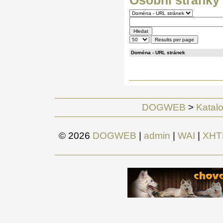
Osobní stránky 
Doména - URL stránek
DOGWEB
>
Katalo
© 2026
DOGWEB
|
admin
|
WAI
|
XHT