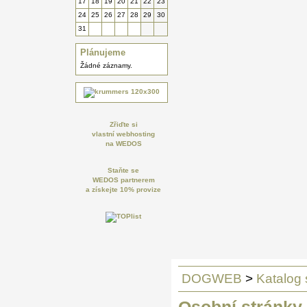
17
18
19
20
21
22
23
24
25
26
27
28
29
30
31
Plánujeme
Žádné záznamy.
Zřiďte si
vlastní webhosting
na WEDOS
Staňte se
WEDOS partnerem
a získejte 10% provize
DOGWEB
>
Katalog 