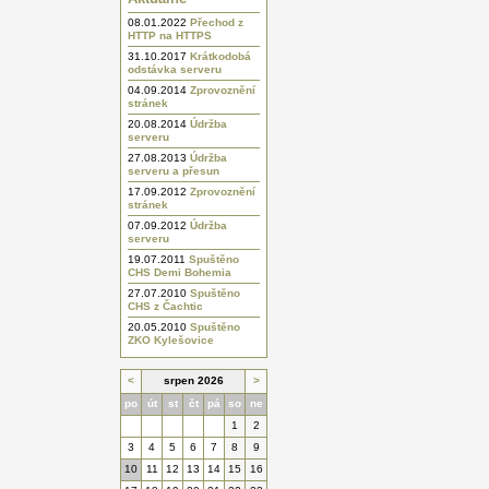
08.01.2022
Přechod z
HTTP na HTTPS
31.10.2017
Krátkodobá
odstávka serveru
04.09.2014
Zprovoznění
stránek
20.08.2014
Údržba
serveru
27.08.2013
Údržba
serveru a přesun
17.09.2012
Zprovoznění
stránek
07.09.2012
Údržba
serveru
19.07.2011
Spuštěno
CHS Demi Bohemia
27.07.2010
Spuštěno
CHS z Čachtic
20.05.2010
Spuštěno
ZKO Kylešovice
<
srpen 2026
>
po
út
st
čt
pá
so
ne
1
2
3
4
5
6
7
8
9
10
11
12
13
14
15
16